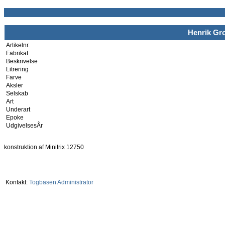
Henrik Gro
Artikelnr.
Fabrikat
Beskrivelse
Litrering
Farve
Aksler
Selskab
Art
Underart
Epoke
UdgivelsesÂr
konstruktion af Minitrix 12750
Kontakt:
Togbasen Administrator