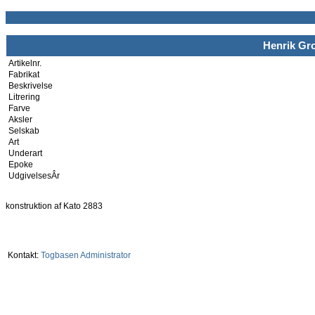
Henrik Gro
Artikelnr.
Fabrikat
Beskrivelse
Litrering
Farve
Aksler
Selskab
Art
Underart
Epoke
UdgivelsesÂr
konstruktion af Kato 2883
Kontakt:
Togbasen Administrator