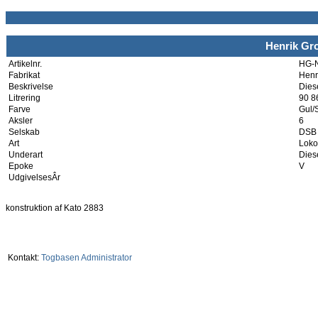
Henrik Gro
Artikelnr.
HG-
Fabrikat
Henr
Beskrivelse
Dies
Litrering
90 8
Farve
Gul/
Aksler
6
Selskab
DSB
Art
Loko
Underart
Dies
Epoke
V
UdgivelsesÂr
konstruktion af Kato 2883
Kontakt:
Togbasen Administrator