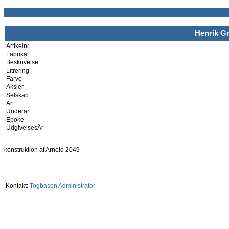
Henrik Gr
Artikelnr.
Fabrikat
Beskrivelse
Litrering
Farve
Aksler
Selskab
Art
Underart
Epoke
UdgivelsesÂr
konstruktion af Arnold 2049
Kontakt:
Togbasen Administrator