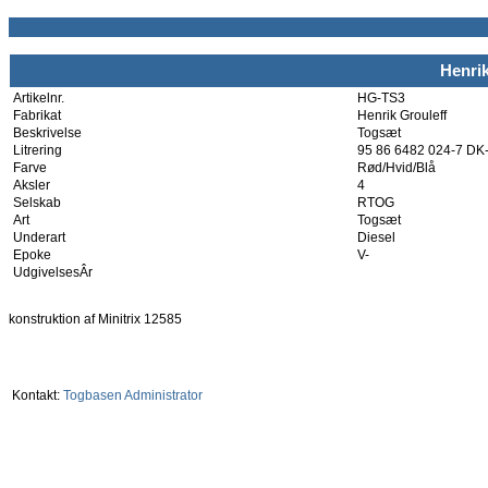
Henrik
Artikelnr.
HG-TS3
Fabrikat
Henrik Grouleff
Beskrivelse
Togsæt
Litrering
95 86 6482 024-7 D
Farve
Rød/Hvid/Blå
Aksler
4
Selskab
RTOG
Art
Togsæt
Underart
Diesel
Epoke
V-
UdgivelsesÂr
konstruktion af Minitrix 12585
Kontakt:
Togbasen Administrator