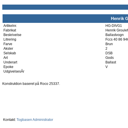
Henrik G
Artikelnr.
HG-DIVG1
Fabrikat
Henrik Groulef
Beskrivelse
Ballastvogn
Litrering
Fccs 40 86 94
Farve
Brun
Aksler
2
Selskab
DSB
Art
Gods
Underart
Ballast
Epoke
V
UdgivelsesÂr
Konstruktion baseret på Roco 25337.
Kontakt:
Togbasen Administrator