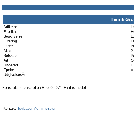
Henrik Gro
Artikelnr.
H
Fabrikat
He
Beskrivelse
L
Litrering
F
Farve
B
Aksler
2
Selskab
P
Art
G
Underart
L
Epoke
V
UdgivelsesÂr
Konstruktion baseret på Roco 25071. Fantasimodel.
Kontakt:
Togbasen Administrator