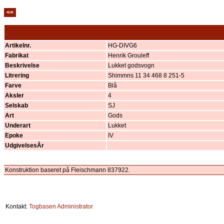
<<
Artikelnr.
HG-DIVG6
Fabrikat
Henrik Grouleff
Beskrivelse
Lukket godsvogn
Litrering
Shimmns 11 34 468 8 251-5
Farve
Blå
Aksler
4
Selskab
SJ
Art
Gods
Underart
Lukket
Epoke
IV
UdgivelsesÂr
Konstruktion baseret på Fleischmann 837922.
Kontakt:
Togbasen Administrator