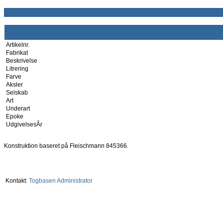
Artikelnr.
Fabrikat
Beskrivelse
Litrering
Farve
Aksler
Selskab
Art
Underart
Epoke
UdgivelsesÂr
Konstruktion baseret på Fleischmann 845366.
Kontakt:
Togbasen Administrator