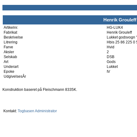
Henrik Grouleff
Artikelnr.
HG-LUK4
Fabrikat
Henrik Grouleff
Beskrivelse
Lukket godsvogn "
Litrering
Hbis 25 86 225 0 
Farve
Hvid
Aksler
2
Selskab
DSB
Art
Gods
Underart
Lukket
Epoke
IV
UdgivelsesÂr
Konstruktion baseret på Fleischmann 8335K.
Kontakt:
Togbasen Administrator