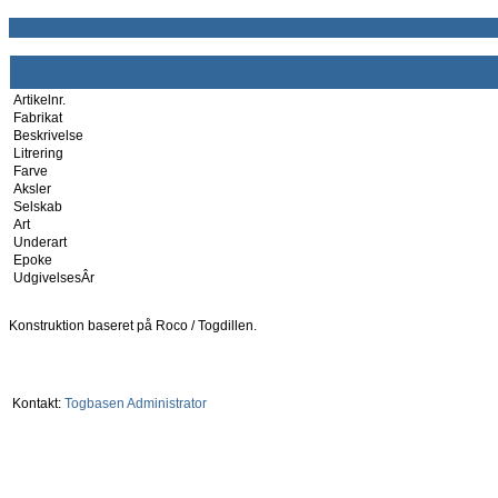
Artikelnr.
Fabrikat
Beskrivelse
Litrering
Farve
Aksler
Selskab
Art
Underart
Epoke
UdgivelsesÂr
Konstruktion baseret på Roco / Togdillen.
Kontakt:
Togbasen Administrator