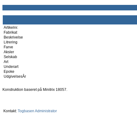
Artikelnr.
Fabrikat
Beskrivelse
Litrering
Farve
Aksler
Selskab
Art
Underart
Epoke
UdgivelsesÂr
Konstruktion baseret på Minitrix 18057.
Kontakt:
Togbasen Administrator