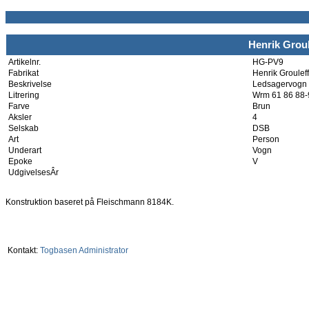
Henrik Groul
Artikelnr.
HG-PV9
Fabrikat
Henrik Grouleff
Beskrivelse
Ledsagervogn t
Litrering
Wrm 61 86 88-
Farve
Brun
Aksler
4
Selskab
DSB
Art
Person
Underart
Vogn
Epoke
V
UdgivelsesÂr
Konstruktion baseret på Fleischmann 8184K.
Kontakt:
Togbasen Administrator